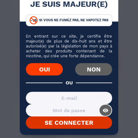
JE SUIS MAJEUR(E)
24,90 €
14,90 €
SI VOUS NE FUMEZ PAS, NE VAPOTEZ PAS
GREEN FRESH BLUE
GREEN FRESH
GREEN VAPES 100ML
YELLOW GREEN
En entrant sur ce site, je certifie être
VAPES 50ML
majeur(e) de plus de dix-huit ans et être
Cassis, Fruit du
Mangue, Clémentine
dragon
autorisé(e) par la législation de mon pays à
acheter des produits contenant de la
nicotine, qui crée une forte dépendance.
J'ACHÈTE
J'ACHÈTE
OUI
NON
OU
visibility_on
SE CONNECTER
14,90 €
14,90 €