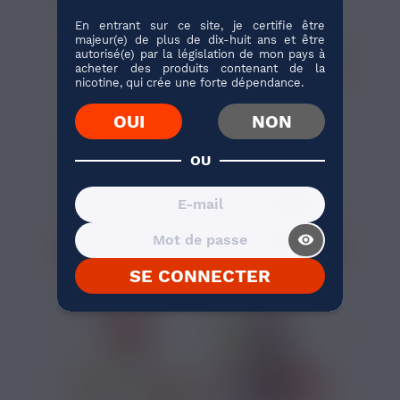
En entrant sur ce site, je certifie être
majeur(e) de plus de dix-huit ans et être
autorisé(e) par la législation de mon pays à
acheter des produits contenant de la
nicotine, qui crée une forte dépendance.
OUI
NON
12,90 €
12,90 €
ARÔME KAWACIOUS
ARÔME DUSKY
OU
MONSTER 30ML
MONSTER 30ML
Noisette, Caramel,
Chocolat, Cookie,
Chocolat, Café, Noix
Noix de pécan
de pécan
visibility_on
J'ACHÈTE
J'ACHÈTE
SE CONNECTER