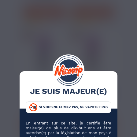
J'ACHÈTE
J'ACHÈTE
17 avis
1 avis
6,50 €
6,50 €
JE SUIS MAJEUR(E)
HEISENBERG NIC
PINKMAN NIC SALTS
SALTS VAMPIRE
VAMPIRE VAPE 10ML
VAPE 10ML
Fruits Rouges,
Citron, Orange,
Menthe, Réglisse,
Cocktail,
SI VOUS NE FUMEZ PAS, NE VAPOTEZ PAS
Cocktail
Pamplemousse
En entrant sur ce site, je certifie être
J'ACHÈTE
J'ACHÈTE
majeur(e) de plus de dix-huit ans et être
autorisé(e) par la législation de mon pays à
2 avis