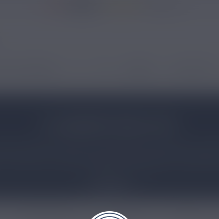
37146 avis
 ÉLECTRONIQUES
DIY
CBD
MARQUES
NOUVEAUTÉS
E LIQUIDE FUUG LIFE
rque française The FUU est parfaite pour les vapes en subo
ue savoureux, les liquides FUUG Life proposent des mélanges 
s ! FUUG Life, c’est une origine France garantie. Comme t
xpert à la recherche e liquide français pas cher riche en VG, 
Lire plus
E liquide Mochi Mochi
E-Liquide Calm +
E-liquide