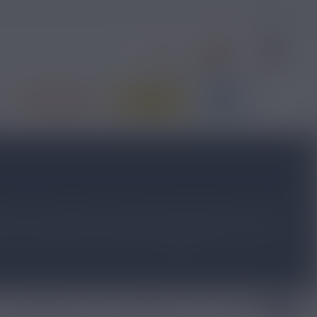
0
1
S'identifier
Contact
Panier
PRIX ROUGES
JE DÉBUTE
BLOG
hm ou sur dripper, où les arômes dévoilent toute leur
riche en glycérine végétale avec un ratio PG/VG 20/80.
outes les gammes de la marque
The Fuu
, FUUG Life est
vous êtes au bon endroit !
E-liquide caramel
E-liquide cassis
E-liquide citron