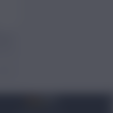
E 50ML
on
teau, Pop
3 avis
4.8/5