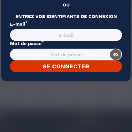
OU
ENTREZ VOS IDENTIFIANTS DE CONNEXION
*
E-mail
22,90 €
19,90 €
*
Mot de passe
OW RIDER FUU 50ML
SUGAR BARON FUUG LIF
visibility_
Citron, Cassis, Menthe
Caramel, Biscuit / Tarte / Gâ
Corn
SE CONNECTER
1 avis
 96 53
CONTACTEZ-NOUS