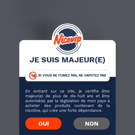
E LIQUIDE CLASSIC
BLOND
JE SUIS MAJEUR(E)
BIENTÔT DISPONIBLE
3,39 €
SI VOUS NE FUMEZ PAS, NE VAPOTEZ PAS
E-LIQUIDE CLASSIC
RED LEAF VINTAGE
USA W NICOVIP
CLOUD VAPOR 50ML
10ML
Classic Brun
Classic Blond
En entrant sur ce site, je certifie être
majeur(e) de plus de dix-huit ans et être
autorisé(e) par la législation de mon pays à
acheter des produits contenant de la
nicotine, qui crée une forte dépendance.
J'ACHÈTE
J'ACHÈTE
OUI
151 avis
NON