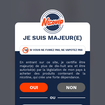
19,90 €
19,90 €
BUBBLE-GUM
CAFÉ MOKA
FLAVOUR POWER
FLAVOUR POWER
JE SUIS MAJEUR(E)
50ML
50ML
Bonbon, Bubble Gum
Noisette, Café
SI VOUS NE FUMEZ PAS, NE VAPOTEZ PAS
J'ACHÈTE
J'ACHÈTE
En entrant sur ce site, je certifie être
2 avis
2 avis
majeur(e) de plus de dix-huit ans et être
autorisé(e) par la législation de mon pays à
acheter des produits contenant de la
nicotine, qui crée une forte dépendance.
OUI
NON
OU