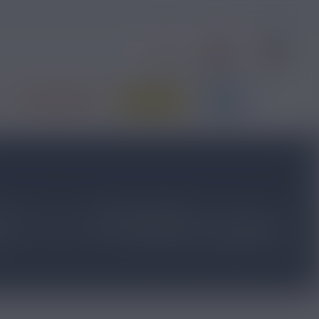
0
1
S'identifier
Contact
Panier
PRIX ROUGES
JE DÉBUTE
BLOG
tal
(50%) et de la
glycérine biologique
(50%) pour une
ponique. Totalement
Broad Spectrum
, ces
e liquides bio
es
de la plante mais sont
sans THC
(
taux légal de THC
andes variétés du
cannabis légal sans THC
(Orange Bud,
riétés de chanvre :
Sour Amnesia
,
Skunk
,
Sensi Star
,
uide CBD Broad Spectrum
de qualité
100% française
!