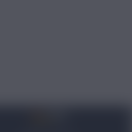
on
4.8/5