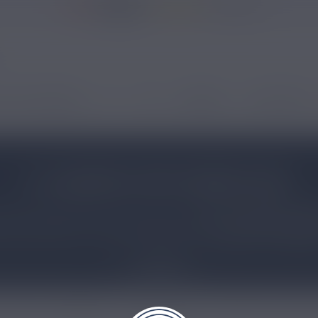
37146 avis
 ÉLECTRONIQUES
DIY
CBD
MARQUES
NOUVEAUTÉS
E-LIQUIDE HYPE GREEN CBD
au CBD Hype Green sont conçus avec du
Mono Propylène Végé
t à la fois bon et sain, au plus proche de la plante hydro
t présent dans le chanvre ainsi que les
terpènes aromatiqu
Bio France
vous propose divers arômes inspirés des plus gr
Lire plus
 richesse aromatique très vaste à base de différentes va
 pouvoir tester toutes les facettes du chanvre dans cet
e liq
E-liquide
E-liquide CBD
CBD