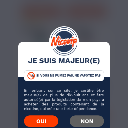
J'ACHÈTE
J'ACHÈTE
2 avis
JE SUIS MAJEUR(E)
19,90 €
19,90 €
SI VOUS NE FUMEZ PAS, NE VAPOTEZ PAS
ENFER POD
ENFER POD LITCHI
MENTHOL ORIGINAL
GIVRÉ VAPE47 50ML
En entrant sur ce site, je certifie être
VAPE47 50ML
Menthe, Frais
Litchi, Limonade,
majeur(e) de plus de dix-huit ans et être
Frais
autorisé(e) par la législation de mon pays à
acheter des produits contenant de la
nicotine, qui crée une forte dépendance.
J'ACHÈTE
J'ACHÈTE
OUI
NON
1 avis