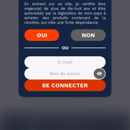
En entrant sur ce site, je certifie être
majeur(e) de plus de dix-huit ans et être
autorisé(e) par la législation de mon pays à
acheter des produits contenant de la
nicotine, qui crée une forte dépendance.
OUI
NON
BIENTÔT DISPONIBLE
OU
DRIP TIP 510
PVM0004 PIMP MY
VAPE
Avec son effet
feuille d’or et son
rendu marbré, ce
visibility_on
drip tip 510...
J'ACHÈTE
SE CONNECTER
1 avis
BLOG NICOVIP