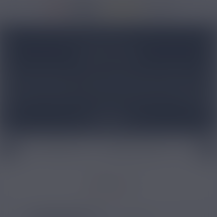
3920 avis
Accueil
/
Marques
/
Pimp Ma Vape
PIMP MY VAPE
Les beaux drip tip de Pimp My Vape vont vous donner envie
de les collectionner ! Cette société française, basée à Lyon,
est passée maître dans l’art de créer des embouts de e
cigarette de qualité. Le tout avec des petit prix !
Pimp My
Vape
c'est un grand choix de drip tip de toutes les couleurs,
Lire plus
qui conviennent à tous les modèles de cigarette
électronique. De quoi changer le style de votre vaporette !
Transparent, noir, doré… On aime la diversité des embouts
proposés par cette entreprise basée à Lyon. Vous trouverez
Embout drip tip
Cigarette électronique
Accessoi
des modèles de
drip tip 510
pour un tirage serré, comme des
drip tip 810
pour faire beaucoup de vapeur.
Filtrer par