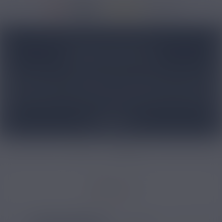
37188 avis
Accueil
/
Marques
/
Grinder Champ High
GRINDER CHAMP HIGH
Retrouvez ici les meilleurs grinders pour CBD avec la marque
Champ High ! Elle fabrique des grinders pour fleurs de
cannabis légal qui permettront de les émietter facilement en
quelques tours de main. Il existe différents types de grinders
Champ High, qu’ils soient composés de plastique pour les
Lire plus
moins chers ou en métal pour les plus haut de gamme. Avec
eux, vous pourrez réduire facilement en poudre vos fleurs de
CBD pour les utiliser avec votre vaporisateur préféré. À vous
de jouer !
CBD
Fleur CBD
Filtrer par