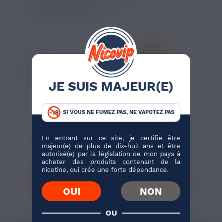
LISTE DES PRODUITS :
GRINDER CHAMP HIGH
JE SUIS MAJEUR(E)
7,90 €
6,90 €
SI VOUS NE FUMEZ PAS, NE VAPOTEZ PAS
GRINDER CBD
GRINDER CBD GOLD
STAMP LOG 40MM
40MM CHAMP HIGH
En entrant sur ce site, je certifie être
CHAMP HIGH
Voici un grinder
Ce grinder couleur
majeur(e) de plus de dix-huit ans et être
pour herbe CBD, il
or se compose de 3
autorisé(e) par la législation de mon pays à
comporte
niveaux de filtre
acheter des produits contenant de la
plusieurs...
distincts...
nicotine, qui crée une forte dépendance.
J'ACHÈTE
J'ACHÈTE
OUI
NON
1 avis
OU