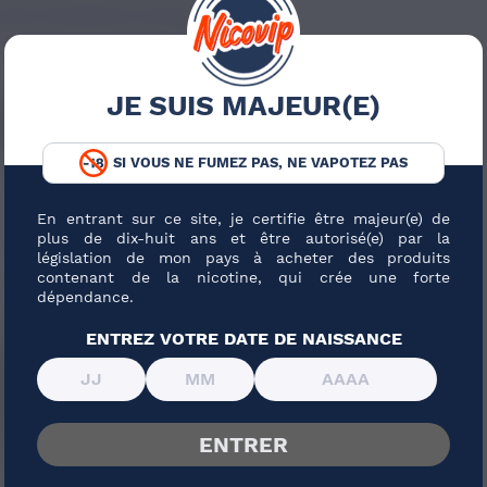
OMPLÉMENTAIRES
JE SUIS MAJEUR(E)
SI VOUS NE FUMEZ PAS, NE VAPOTEZ PAS
En entrant sur ce site, je certifie être majeur(e) de
plus de dix-huit ans et être autorisé(e) par la
législation de mon pays à acheter des produits
contenant de la nicotine, qui crée une forte
dépendance.
ENTREZ VOTRE DATE DE NAISSANCE
,40 €
3,90 €
LE GRADUÉE
BOUTEILLE GRADUÉE
20 ML
60ML FREAKS
uteille graduée de
Voici la bouteille graduée
ENTRER
mettant la...
Freaks 60ml, une fiole vide...