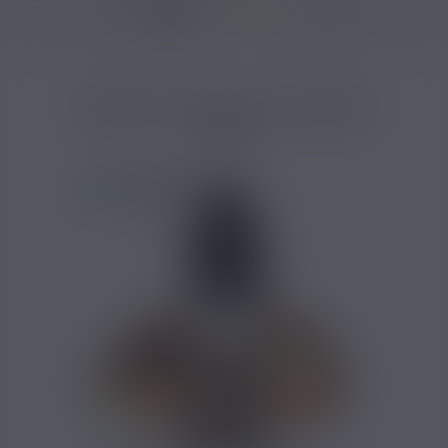
37137 avis
Accueil
/
Marques
/
Arôme Aromea
/
Arôme RY4 Double Aromea 10ml
ARÔME RY4 DOUBLE AROMEA
10ML