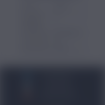
Marques
Aromea
Contenu (ml)
10
Pourcentage
8
d'arôme (%)
Temps de steep
Deux semaines
Type de produits
DIY
Gammes Arômes
Aromea
BLOG NICOVIP
01 48 91 96 53
CONTACTEZ-NOUS