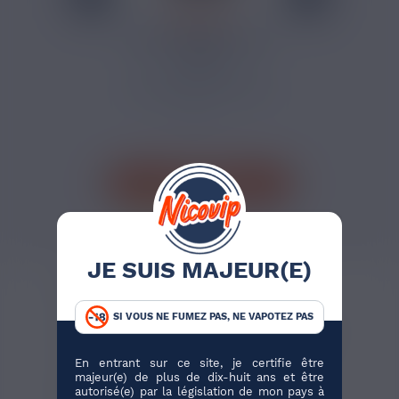
6,90 €
BASE 500 ML 50/50
AIMÉ
Pour réaliser plusieurs
préparations DIY, la base
Aimé...
J'ACHÈTE
35 avis
JE SUIS MAJEUR(E)
AVIS VÉRIFIÉS(2)
DESCRIPTION
SI VOUS NE FUMEZ PAS, NE VAPOTEZ PAS
ARÔME RY4 DOUBLE AROMEA
En entrant sur ce site, je certifie être
Impossible d'y résister ! L'
arôme DIY RY4
majeur(e) de plus de dix-huit ans et être
Double
de la marque française
Aromea
autorisé(e) par la législation de mon pays à