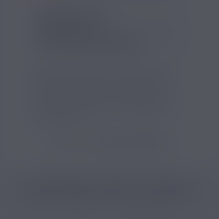
INFORMATIONS
Contenu (ml) :
10
Pourcentage d'arôme (%) :
8
Temps de steep :
Deux semaines
Aromea vous propose un arôme concentré
mêlant des notes de classic, caramel et
vanille, à diluer dans une base PG/VG pour
vos préparations DIY. Le RY4 Double est
conçu pour aromatiser vos e-liquides selon
vos préférences.
VOIR TOUS LES PRODUITS
CATÉGORIES LIÉES AU PRODUIT
DIY
Arômes
Arôme DIY classic