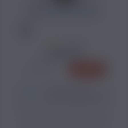
CALCULATEUR DIY ARÔME
2 AVIS
3,50 €
QUANTITÉ
AJOUTER
-
+
*
Pour être livré
LUNDI
10
14
35
h
m
s
Il vous reste
*
Délais estimé pour la France, hors jours fériés
?
SI VOUS NE FUMEZ PAS, NE VAPOTEZ PAS