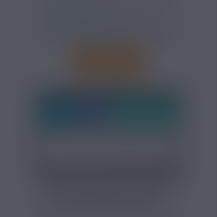
FICHE TECHNIQUE - ARÔME
RY4 DOUBLE AROMEA 10ML