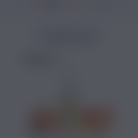
37146 avis
Accueil
/
Marques
/
Arôme Extra DIY
/
Arôme Queen Peach ExtraDIY 10
ARÔME QUEEN PEACH
EXTRADIY 10ML