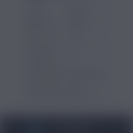
Marques
ExtraDIY
Saveurs e-
Pêche
liquide
Type de produit
Arômes
DIY
Contenu (ml)
10
Pourcentage
12
d'arôme (%)
Temps de steep
Trois à sept jours
Type de produits
DIY
Gammes Arômes
Extra DIY
BLOG NICOVIP