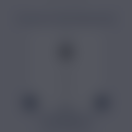
Arôme e-liquide pêche
PRODUITS COMPLÉMENTAIRES
1,10 €
FLACON GRADUÉ TWIST
AVEC BOUCHON
DOSEUR
Ce flacon vide est proposé en