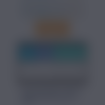
FICHE TECHNIQUE - ARÔME
QUEEN PEACH EXTRADIY
10ML