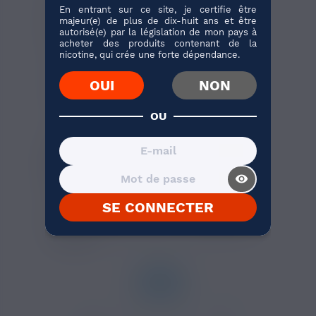
En entrant sur ce site, je certifie être
propylène glycol
pour parfumer votre
e
majeur(e) de plus de dix-huit ans et être
liquide DIY
. Suivez les dosages conseillés
autorisé(e) par la législation de mon pays à
par le fabricant (10% du mélange total
acheter des produits contenant de la
nicotine, qui crée une forte dépendance.
avec une
base 50/50
) et versez quelques
millilitres d'
arôme Queen Peach ExtraDIY
OUI
NON
dans votre base DIY. Ajoutez ensuite de la
nicotine via les boosters pour obtenir un e
liquide complet nicotiné.
OU
Pour un flacon d’arôme Queen
Peach ExtraDIY, nous
recommandons la dilution
visibility_on
suivante :
SE CONNECTER
ExtraDIY conseille une quantité de 10 à
15%
du mélange final sur une
base PG/VG
de 50/50
.