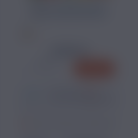
CALCULATEUR DIY ARÔME
3,70 €
QUANTITÉ
AJOUTER
-
+
*
Pour être livré
MARDI
54
00
07
h
m
s
Il vous reste
*
Délais estimé pour la France, hors jours fériés
?
SI VOUS NE FUMEZ PAS, NE VAPOTEZ PAS