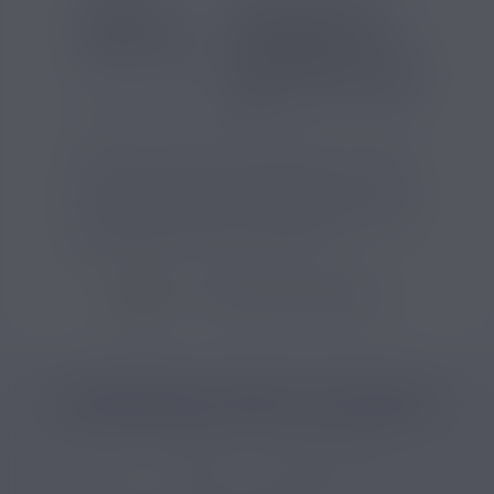
SAVEUR
INFORMATIONS
Goût(s) :
Pêche
Contenu (ml) :
10
Pourcentage d'arôme (%) :
12
Temps de steep :
Trois à sept
jours
ExtraDIY vous présente cet arôme concentré
de 10ml à la pêche, spécialement conçu pour
les préparations DIY. Il se mélange à une base
neutre PG/VG et peut être complété par des
boosters de nicotine ou de CBD.
VOIR TOUS LES PRODUITS
CATÉGORIES LIÉES AU PRODUIT
DIY
Arômes
Arôme DIY fruit