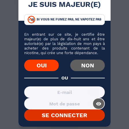
JE SUIS MAJEUR(E)
15% du volume total sur une base PG/VG
de 50/50. Temps de steep conseillé de 3
semaines
SI VOUS NE FUMEZ PAS, NE VAPOTEZ PAS
En entrant sur ce site, je certifie être
majeur(e) de plus de dix-huit ans et être
autorisé(e) par la législation de mon pays à
acheter des produits contenant de la
nicotine, qui crée une forte dépendance.
OUI
NON
OU
visibility_on
SE CONNECTER