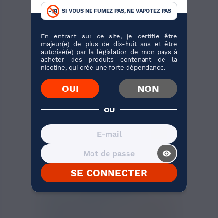
SI VOUS NE FUMEZ PAS, NE VAPOTEZ PAS
En entrant sur ce site, je certifie être
majeur(e) de plus de dix-huit ans et être
autorisé(e) par la législation de mon pays à
acheter des produits contenant de la
nicotine, qui crée une forte dépendance.
OUI
NON
OU
visibility_on
SE CONNECTER