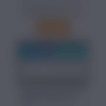
FICHE TECHNIQUE - ARÔME
USA MIX SOLUBAROME
30ML