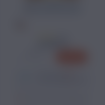
CALCULATEUR DIY ARÔME
11 AVIS
4,30 €
QUANTITÉ
AJOUTER
-
+
*
Pour être livré
MARDI
50
17
51
h
m
s
Il vous reste
*
Délais estimé pour la France, hors jours fériés
?
SI VOUS NE FUMEZ PAS, NE VAPOTEZ PAS