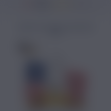
37146 avis
Accueil
/
Marques
/
Arôme Solubarome
/
Arôme USA Mix Solubarome 
ARÔME USA MIX SOLUBAROME
30ML