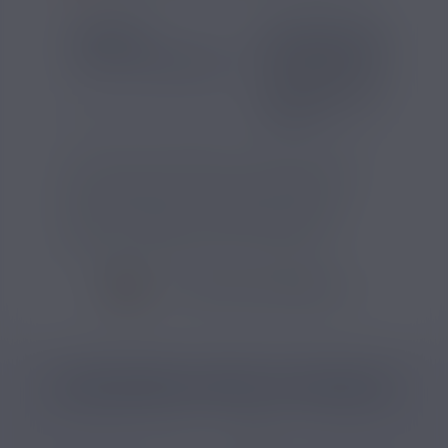
SAVEUR
INFORMATIONS
Goût(s) :
Classic Blond
Contenu (ml) :
30
Pourcentage d'arôme (%) :
Temps de steep :
Une à de
semaines
Ce concentré USA Mix de Solubarome est
destiné à être dilué dans une base PG/VG
afin de réaliser un e-liquide aux saveurs
classic. Il s'agit d'un arôme de 30ml qui
permet la préparation de recettes DIY.
VOIR TOUS LES PRODUITS
CATÉGORIES LIÉES AU PRODUIT
DIY
Arômes