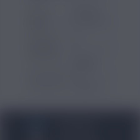
Marques
Solubarome
Saveurs e-
Classic Blond
liquide
Contenu (ml)
30
Pourcentage
15
d'arôme (%)
Temps de steep
Une à deux
semaines
Type de produits
DIY
Gammes Arômes
Solubarome
BLOG NICOVIP
01 48 91 96 53