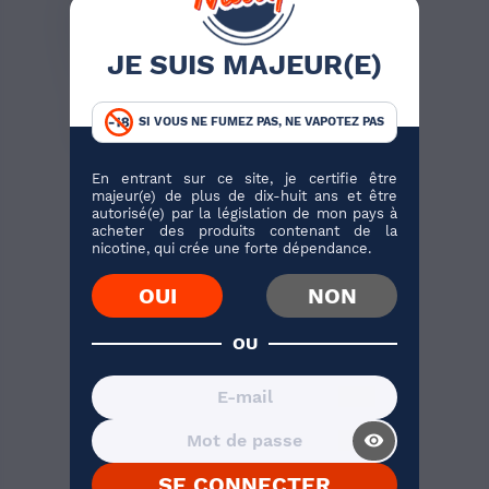
d'Amour de 10 ml, nous
recommandons la dilution
suivante :
JE SUIS MAJEUR(E)
12% du volume total sur une base PG/VG
de 50/50 et une durée de steep de 3
SI VOUS NE FUMEZ PAS, NE VAPOTEZ PAS
semaines
En entrant sur ce site, je certifie être
majeur(e) de plus de dix-huit ans et être
autorisé(e) par la législation de mon pays à
acheter des produits contenant de la
nicotine, qui crée une forte dépendance.
OUI
NON
OU
visibility_on
SE CONNECTER