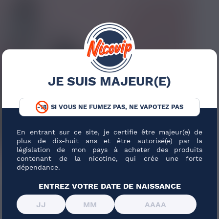
JE SUIS MAJEUR(E)
SI VOUS NE FUMEZ PAS, NE VAPOTEZ PAS
En entrant sur ce site, je certifie être majeur(e) de
plus de dix-huit ans et être autorisé(e) par la
législation de mon pays à acheter des produits
contenant de la nicotine, qui crée une forte
dépendance.
 avec une batterie interne de
3800mAh
et se recharge
ENTREZ VOTRE DATE DE NAISSANCE
 Le dispositif active la chauffe automatiquement à
à une résistance mesh non remplaçable de
0,4ohm
,
airflow est positionné en haut de l’appareil et reste