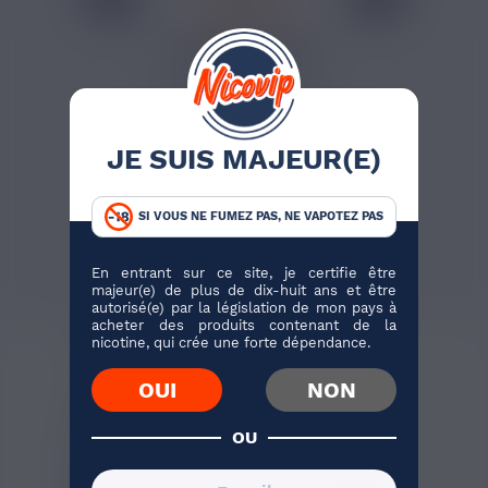
16,90 €
KIT PUFF FALCON X
STRAWBERRY...
Fraise, pastèque et fraîcheur
mentholée composent une...
JE SUIS MAJEUR(E)
SI VOUS NE FUMEZ PAS, NE VAPOTEZ PAS
J'ACHÈTE
En entrant sur ce site, je certifie être
majeur(e) de plus de dix-huit ans et être
autorisé(e) par la législation de mon pays à
acheter des produits contenant de la
nicotine, qui crée une forte dépendance.
DESCRIPTION
OUI
NON
CARTOUCHE METEORITE
VIDE 10ML JNR : UNE
OU
CARTOUCHE DE
REMPLACEMENT