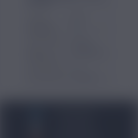
M ELEAF
Marques
Eleaf
Contenance
4ml
clearo / ato
Type d'inhalation
Indirecte
Type
Clearomiseurs
d'accessoires
Type de Drip Tip
510
Type de produits
Accessoires
BLOG NICOVIP
01 48 91 96 53