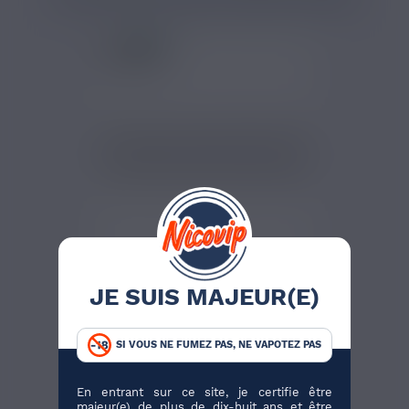
11,90 €
JE SUIS MAJEUR(E)
5 RÉSISTANCES ELEAF
GS AIR
Ce pack réunit 5 résistances
SI VOUS NE FUMEZ PAS, NE VAPOTEZ PAS
compatibles avec les...
En entrant sur ce site, je certifie être
majeur(e) de plus de dix-huit ans et être