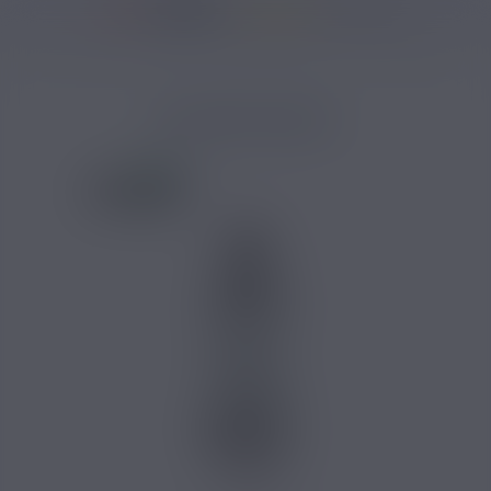
37137 avis
Accueil
/
Marques
/
Eleaf
/
Clearomiseurs Eleaf
/
GS AIR M ELEAF
GS AIR M ELEAF