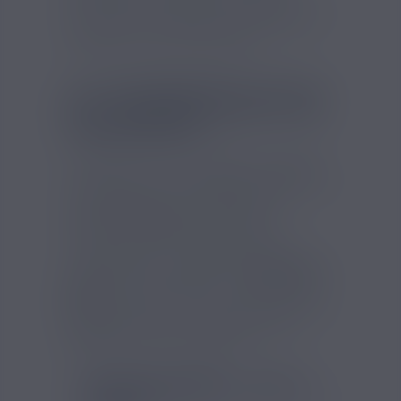
orientée MTL, adaptée aux utilisateurs qui
recherchent un tirage plus serré et une
utilisation simple au quotidien.
LE CLEAROMISEUR GS AIR M
DE LA MARQUE ELEAF ET SA
COMPATIBILITÉ
Proposé par la marque
Eleaf
, le
GS Air M
se distingue par son petit format et par sa
compatibilité avec l’écosystème de
résistances
GS Air
, ce qui facilite
l’entretien et le remplacement des
consommables. Ce modèle s’adresse aux
vapoteurs qui souhaitent un
clearomiseur
Eleaf
au format discret, avec connexion
510
, pensé pour une vape indirecte et une
intégration facile sur de nombreuses
batteries et box compatibles.
FICHE TECHNIQUE - GS AIR