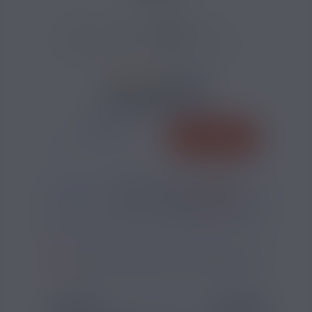


26 AVIS
14,00 €
QUANTITÉ
AJOUTER
-
+
*
Pour être livré
VENDREDI
05
07
54
h
m
s
Il vous reste
*
Délais estimé pour la France, hors jours fériés
?
SI VOUS NE FUMEZ PAS, NE VAPOTEZ PAS
FORMAT
INFORMATIONS