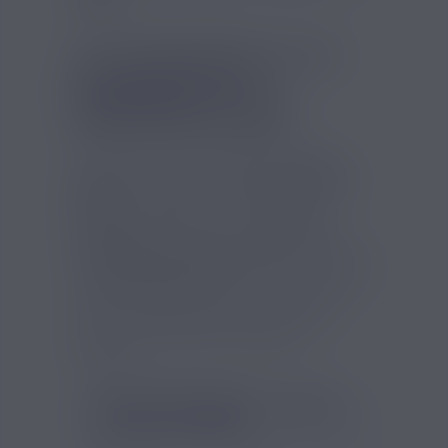
liquide
.
LE CLEAROMISEUR GS AIR
20W ELEAF ET SA
COMPATIBILITÉ AVEC
RÉSISTANCES GS AIR
Proposé par la marque
Eleaf
, le
GS Air
20W
est compatible avec les
résistances
GS Air
, permettant de choisir entre
différentes valeurs comme
1,2ohm
ou
1,5ohm
selon le type de tirage recherché.
Ce
clearomiseur Eleaf
dispose d’un airflow
réglable pour ajuster le flux d’air, et d’une
connexion
510
facilitant son utilisation
avec de nombreuses batteries et box
dédiées à une vape en inhalation
indirecte.
FICHE TECHNIQUE - GS AIR
20 WATTS ELEAF