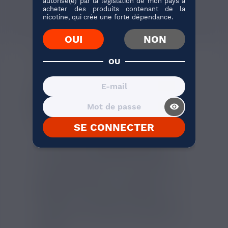
autorisé(e) par la législation de mon pays à
acheter des produits contenant de la
nicotine, qui crée une forte dépendance.
1 avis
OUI
NON
AVIS VÉRIFIÉS(8)
DESCRIPTION
OU
CLEAROMISEUR ELEAF GS
AIR 20W POUR CIGARETTE
ÉLECTRONIQUE À TIRAGE
visibility_on
INDIRECT
SE CONNECTER
Le
clearomiseur Eleaf GS Air 20W
est
conçu pour une
cigarette électronique
orientée inhalation indirecte, avec une
puissance d’utilisation recommandée
jusqu’à
20W
. Doté d’un réservoir d’environ
2,5ml
et d’un diamètre de
14mm
, il
s’adapte aux batteries fines et aux petits
formats, tout en offrant une utilisation
simple et une alimentation régulière en
e-