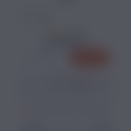
8 AVIS
12,90 €
QUANTITÉ
AJOUTER
-
+
*
Pour être livré
LUNDI
08
12
46
h
m
s
Il vous reste
*
Délais estimé pour la France, hors jours fériés
?
SI VOUS NE FUMEZ PAS, NE VAPOTEZ PAS
FORMAT
INFORMATION