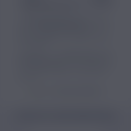
Taille du réservoir (ml) :
2.5ml
Type d'inhalation :
Format du drip tip :
510
Le
clearomiseur Eleaf GS Air 20W
est conçu
pour une
cigarette électronique
en inhalation
indirecte, avec un format compact, un
réservoir de
2,5ml
et une utilisation adaptée
jusqu’à
20W
.
Compatible avec les
résistances GS Air
, le
GS
Air 20W Eleaf
dispose d’un airflow réglable et
d’une connexion
510
, pour une vape serrée et
une installation simple sur de nombreuses
batteries.
VOIR TOUS LES PRODUITS
PRODUITS COMPLÉMENTAIRES