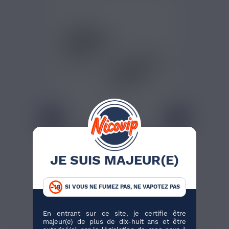
5,90 €
ADAPTATEUR FLEXIBLE
180° ISTICK - ELEAF
JE SUIS MAJEUR(E)
Adaptateur flexible avec
connexion 510, conçu pour...
SI VOUS NE FUMEZ PAS, NE VAPOTEZ PAS
En entrant sur ce site, je certifie être
majeur(e) de plus de dix-huit ans et être
J'ACHÈTE