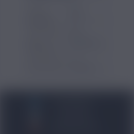
Marques
Eleaf
Contenance
2.5ml
clearo / ato
Type d'inhalation
Mixte
Type
Clearomiseurs
d'accessoires
Type de Drip Tip
510
Type de produits
Accessoires
BLOG NICOVIP
01 48 91 96 53
CONTACTEZ-NOUS