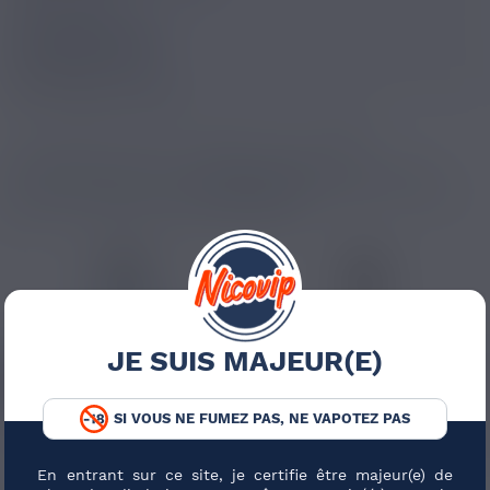
INFORMATIONS
Contenu (ml) :
10
Pays d'origine :
France
Ici, la menthe prend une dimension plus radicale.
Le
Menthe Extra Forte Le Vapoteur Breton 10ml
concentre
fraîcheur puissante, ratio
70/30 PG/VG
et nicotine classique
pour une vape mentholée très marquée.
JE SUIS MAJEUR(E)
IÉES AU PRODUIT
SI VOUS NE FUMEZ PAS, NE VAPOTEZ PAS
E-liquide français
E-liquide 10 ml
En entrant sur ce site, je certifie être majeur(e) de