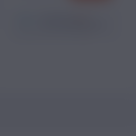
*
Pour être livré
LUNDI
08
30
03
h
m
s
Il vous reste
*
Délais estimé pour la France, hors jours fériés
?