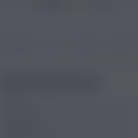
37146 avis
 ÉLECTRONIQUES
DIY
CBD
MARQUES
NOUVEAUTÉS
Authentique par Le Vapoteur Breton
/
Menthe Extra Forte Le Vapoteur Breton
MENTHE EXTRA FORTE LE
VAPOTEUR BRETON 10ML
SAVEUR
Goût(s) :
Menthe
COMPOSITION
Type de nicotine :
Classique
Pg/Vg :
70/30