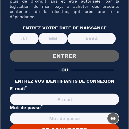
plus de dix-huit ans et être autorisé(e) par la
législation de mon pays à acheter des produits
(6)
contenant de la nicotine, qui crée une forte
dépendance.
R LES AMATEURS DE MENTHE INTENSE
ENTREZ VOTRE DATE DE NAISSANCE
a menthe traditionnelle. La sensation mentholée se veut
 qui occupe rapidement la bouche. Le Vapoteur Breton
x utilisateurs qui apprécient les e-liquides au caractère
ENTRER
e longueur fraîche après la bouffée.
OU
C UN PG MAJORITAIRE
ENTREZ VOS IDENTIFIANTS DE CONNEXION
ntient
10ml
de e-liquide fabriqué en France, avec un
*
E-mail
. Son ratio
70/30 PG/VG
renforce le hit et met l’arôme
 production de vapeur modérée. Ce type de composition
orienté tirage serré, comme les pods ou clearomiseurs
*
Mot de passe
visibility_
FORTE LE VAPOTEUR BRETON 10ML
poteur Breton - Authentique