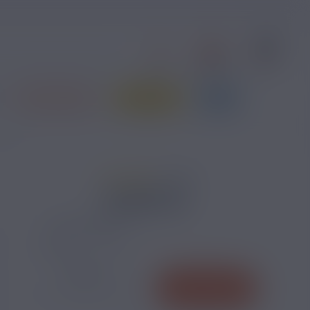
0
1
S'identifier
Contact
Panier
PRIX ROUGES
JE DÉBUTE
BLOG
 10ml
6 AVIS
5,70 €
TAUX DE NICOTINE :
QUANTITÉ
AJOUTER
-
+