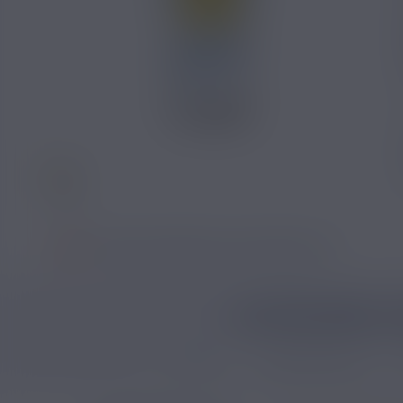
SI VOUS NE FUMEZ PAS, NE VAPOTEZ PAS
CATÉGORIES L
E-liquide
E-liquide menthe