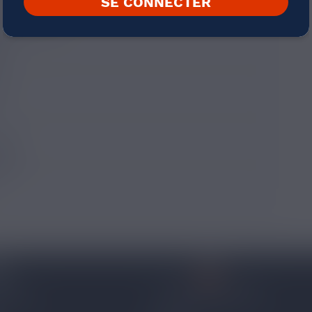
SE CONNECTER
poteur Breton
he
0
e
uide
ique
 96 53
CONTACTEZ-NOUS