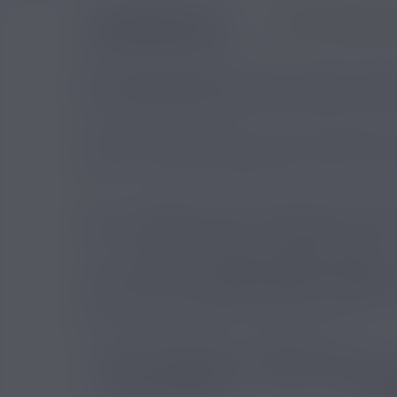
DESCRIPTION
AVIS VÉRIFIÉS
UNE FRAÎCHEUR EXTRA FORTE POU
Cette déclinaison pousse le curseur plus loin que l
très présente dès l’inhalation, avec un effet frais
signe ici une recette plus percutante, à réserver au
affirmé et les menthes capables de laisser une vrai
UN E-LIQUIDE 10ML FRANÇAIS AVE
Le flacon
Menthe Extra Forte Le Vapoteur Breton
co
dosage disponible en
3mg/ml
,
6mg/ml
ou
12mg/ml
mentholé au premier plan, tout en conservant une
fonctionne particulièrement bien avec du matériel 
MTL compatibles avec les e-liquides fluides.
FICHE TECHNIQUE - MENTHE EXTRA 
Gammes Eliquides
Le Va