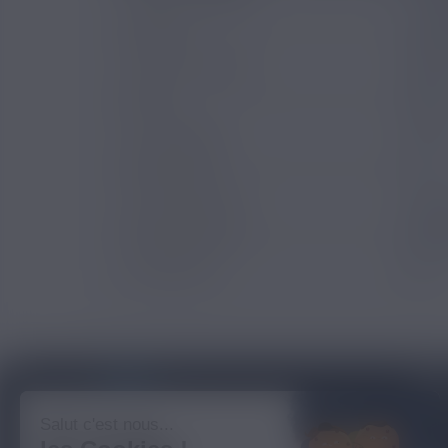
Marques
Le Va
Saveurs e-liquide
Ment
PG/VG
70/3
Pays d'origine
Franc
Contenu (ml)
10
Type de produits
E-liq
Type de nicotine
Class
Certification
ISO
BLOG NICOVIP
01 48 91
Salut c'est nous...