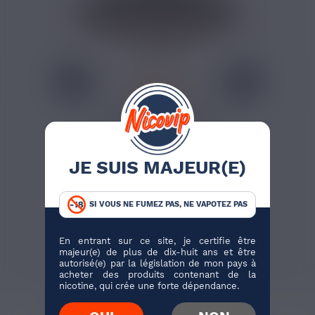
6,90 €
PACK 10 BOOSTERS DE
NICOTINE AIMÉ
Pour ajuster quelques flacons
sans constituer un gros...
JE SUIS MAJEUR(E)
SI VOUS NE FUMEZ PAS, NE VAPOTEZ PAS
J'ACHÈTE
En entrant sur ce site, je certifie être
majeur(e) de plus de dix-huit ans et être
182 avis
autorisé(e) par la législation de mon pays à
acheter des produits contenant de la
nicotine, qui crée une forte dépendance.
AVIS VÉRIFIÉS(5)
DESCRIPTION