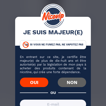
JE SUIS MAJEUR(E)
0,77 €
BOOSTER DE NICOTINE
AIMÉ 10ML
SI VOUS NE FUMEZ PAS, NE VAPOTEZ PAS
Voici un booster de nicotine
de 10ml proposé par la...
En entrant sur ce site, je certifie être
majeur(e) de plus de dix-huit ans et être
autorisé(e) par la législation de mon pays à
acheter des produits contenant de la
nicotine, qui crée une forte dépendance.
J'ACHÈTE
OUI
NON
232 avis
OU
AVIS VÉRIFIÉS(5)
DESCRIPTION