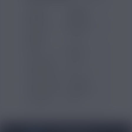
Gammes
Savourea -
Eliquides
Dictator
Marques
Savourea
Saveurs e-
Cactus
liquide
PG/VG
50/50
Pays d'origine
France
Contenu (ml)
10
Type de produits
E-liquide
Type de nicotine
Classique
Certification
ISO