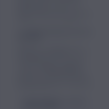
saveurs originales comme avec ce
e-
liquide au cactus
. La sensation en le
vapant : un vent de fraîcheur et un
arôme
intense
et indescriptible de
cactus
!
E-LIQUIDE FRANÇAIS CACTUS
DICTATOR
Savourea
est une société française qui
fabrique tous ses
e-liquides
en France. Ce
Cactus Dictator
a été fabriqué à partir
d'ingrédients de qualité. On sent bien la
présence de
koolada
vu la
fraîcheur
qui
s'en dégage ! Ce
e-liquide pas cher au
cactus
est composé de 50% de propylène
glycol et de 50% de glycérine végétale.
Hit
et nuages de vapeur
seront au rendez-vous
!
FICHE TECHNIQUE - CACTUS
DICTATOR 10ML