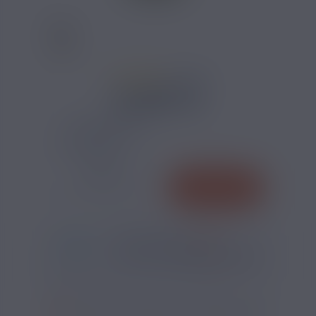
14 AVIS
4,90 €
TAUX DE NICOTINE :
QUANTITÉ
AJOUTER
-
+
*
Pour être livré
LUNDI
09
07
08
h
m
s
Il vous reste
*
Délais estimé pour la France, hors jours fériés
?
SI VOUS NE FUMEZ PAS, NE VAPOTEZ PAS