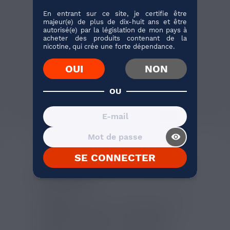
En entrant sur ce site, je certifie être
Biscuit / Tarte / Gâteau, Noix de
majeur(e) de plus de dix-huit ans et être
pécan
autorisé(e) par la législation de mon pays à
acheter des produits contenant de la
nicotine, qui crée une forte dépendance.
OUI
NON
J'ACHÈTE
OU
23 avis
visibility_on
AVIS VÉRIFIÉS(14)
DESCRIPTION
SE CONNECTER
E-LIQUIDE CACTUS DICTATOR
SAVOUREA
Savourea
a lancé une gamme délirante de
e-liquides
, inspiré par l'Amérique Latine.
Son nom ?
Dictator
! Les
e-liquides
Dictator
sont riches en goûts, avec des