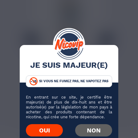
0,77 €
LE BOOSTER FRANÇAIS
DE NICOTINE
JE SUIS MAJEUR(E)
Ce booster de nicotine
s’utilise pour ajuster le taux
de...
SI VOUS NE FUMEZ PAS, NE VAPOTEZ PAS
En entrant sur ce site, je certifie être
majeur(e) de plus de dix-huit ans et être
J'ACHÈTE
autorisé(e) par la législation de mon pays à
acheter des produits contenant de la
nicotine, qui crée une forte dépendance.
98 avis
OUI
NON