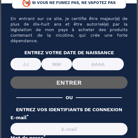
SI VOUS NE FUMEZ PAS, NE VAPOTEZ PAS
Litchi, Grenade
er de nicotine
ur ajuster le taux
de...
En entrant sur ce site, je certifie être majeur(e) de
plus de dix-huit ans et être autorisé(e) par la
législation de mon pays à acheter des produits
contenant de la nicotine, qui crée une forte
dépendance.
98 avis
2 avis
ENTREZ VOTRE DATE DE NAISSANCE
(2)
ENTRER
OU
NO PAMPLEMOUSSE ROSE FRUIITOPIA
ENTREZ VOS IDENTIFIANTS DE CONNEXION
*
E-mail
oratoires professionnels de Lips France et certifié AFNOR
ise s'attache à faire découvrir aux vapoteurs des fruits
se en Afrique subsaharienne et qui possède un goût
*
 arôme exotique est à découvrir sur un grand format
Mot de passe