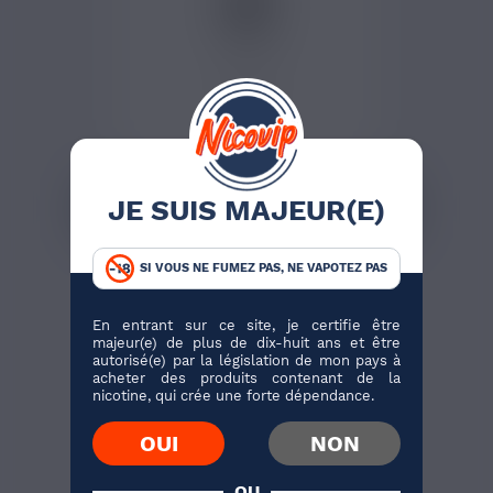
JE SUIS MAJEUR(E)
2,40 €
BOUTEILLE GRADUÉE
SI VOUS NE FUMEZ PAS, NE VAPOTEZ PAS
120 ML
Voici une bouteille graduée de
En entrant sur ce site, je certifie être
50ml permettant la...
majeur(e) de plus de dix-huit ans et être
autorisé(e) par la législation de mon pays à
acheter des produits contenant de la
nicotine, qui crée une forte dépendance.
OUI
NON
J'ACHÈTE
43 avis
OU