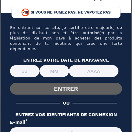
TES 50ML
50ML
SI VOUS NE FUMEZ PAS, NE VAPOTEZ PAS
m, Ananas, Noix de
Gingembre, Citron, Ananas
Coco
En entrant sur ce site, je certifie être majeur(e) de
plus de dix-huit ans et être autorisé(e) par la
législation de mon pays à acheter des produits
contenant de la nicotine, qui crée une forte
dépendance.
2 avis
ENTREZ VOTRE DATE DE NAISSANCE
ENTRER
OU
ITS DES ÎLES !
ENTREZ VOS IDENTIFIANTS DE CONNEXION
us unique qui allie habilement l'acidité rafraîchissante
*
E-mail
 des framboises acidulées et des pêches juteuses.
r le goût et créer une expérience gustative