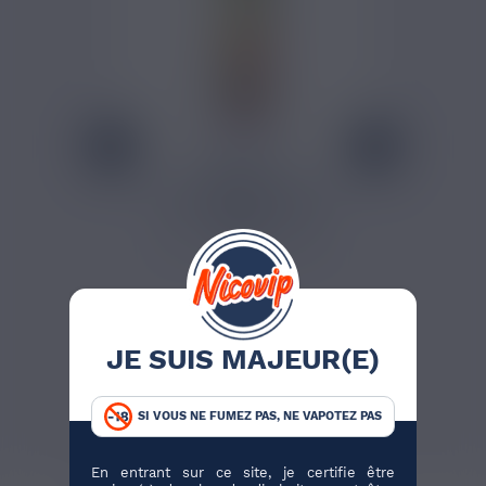
22,50 €
IRO FURIOSA OMEN
50ML
Cerise, Pomme, Rhubarbe
JE SUIS MAJEUR(E)
J'ACHÈTE
SI VOUS NE FUMEZ PAS, NE VAPOTEZ PAS
En entrant sur ce site, je certifie être