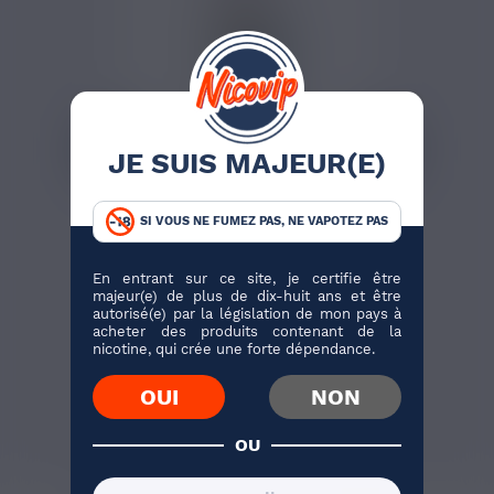
JE SUIS MAJEUR(E)
0,77 €
LE BOOSTER FRANÇAIS
SI VOUS NE FUMEZ PAS, NE VAPOTEZ PAS
DE NICOTINE
Ce booster de nicotine
s’utilise pour ajuster le taux
En entrant sur ce site, je certifie être
de...
majeur(e) de plus de dix-huit ans et être
autorisé(e) par la législation de mon pays à
acheter des produits contenant de la
nicotine, qui crée une forte dépendance.
J'ACHÈTE
OUI
NON
98 avis
OU