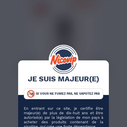
PRIX ROUGES
0,77 €
JE SUIS MAJEUR(E)
BOOSTER DE NICOTINE
AIMÉ 10ML
SI VOUS NE FUMEZ PAS, NE VAPOTEZ PAS
Voici un booster de nicotine
de 10ml proposé par la...
En entrant sur ce site, je certifie être
majeur(e) de plus de dix-huit ans et être
autorisé(e) par la législation de mon pays à
acheter des produits contenant de la
nicotine, qui crée une forte dépendance.