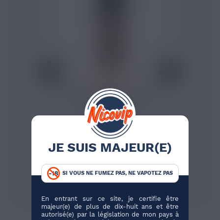
0,77 €
BOOSTER DE NICOTINE
AIMÉ 10ML
Voici un booster de nicotine
de 10ml proposé par la...
JE SUIS MAJEUR(E)
SI VOUS NE FUMEZ PAS, NE VAPOTEZ PAS
J'ACHÈTE
232 avis
En entrant sur ce site, je certifie être
majeur(e) de plus de dix-huit ans et être
autorisé(e) par la législation de mon pays à