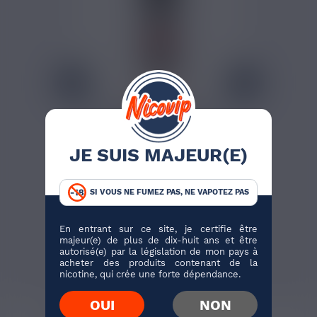
0,77 €
BOOSTER DE NICOTINE
AIMÉ 10ML
JE SUIS MAJEUR(E)
Voici un booster de nicotine
de 10ml proposé par la...
SI VOUS NE FUMEZ PAS, NE VAPOTEZ PAS
En entrant sur ce site, je certifie être
J'ACHÈTE
majeur(e) de plus de dix-huit ans et être
autorisé(e) par la législation de mon pays à
232 avis
acheter des produits contenant de la
nicotine, qui crée une forte dépendance.
OUI
NON
DESCRIPTION