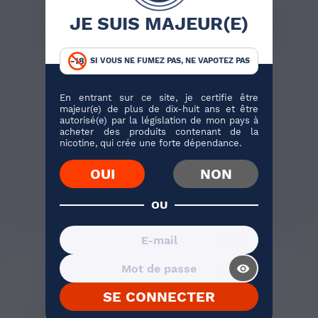
JE SUIS MAJEUR(E)
4,20 €
POMME SAVOUREA
SI VOUS NE FUMEZ PAS, NE VAPOTEZ PAS
10ML
Pomme
En entrant sur ce site, je certifie être
majeur(e) de plus de dix-huit ans et être
autorisé(e) par la législation de mon pays à
acheter des produits contenant de la
nicotine, qui crée une forte dépendance.
OUI
NON
J'ACHÈTE
OU
14 avis
AVIS VÉRIFIÉS(18)
DESCRIPTION
visibility_on
UN E-LIQUIDE FRUITS
SE CONNECTER
ROUGES MADE IN FRANCE