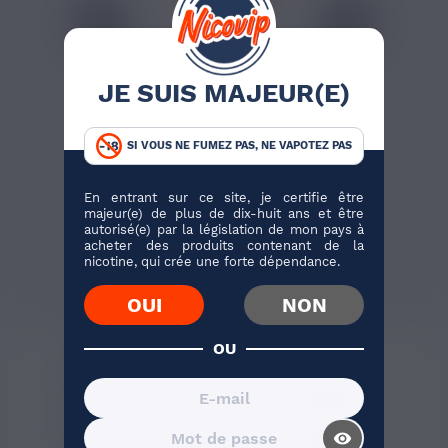
0,77 €
BOOSTER DE NICOTINE
JE SUIS MAJEUR(E)
AIMÉ 10ML
Voici un booster de nicotine
de 10ml proposé par la...
SI VOUS NE FUMEZ PAS, NE VAPOTEZ PAS
En entrant sur ce site, je certifie être
majeur(e) de plus de dix-huit ans et être
autorisé(e) par la législation de mon pays à
J'ACHÈTE
acheter des produits contenant de la
nicotine, qui crée une forte dépendance.
232 avis
OUI
NON
AVIS VÉRIFIÉS(1)
OU
DESCRIPTION
MATATA TWELVE MONKEYS
50 ML
visibility_on