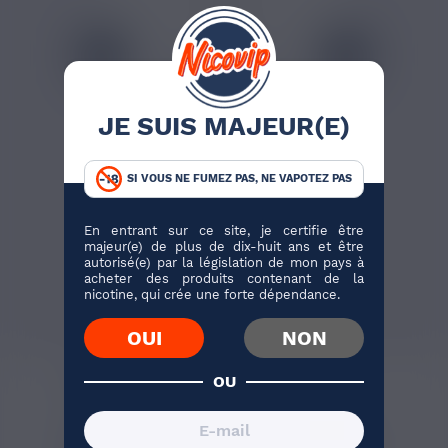
2,40 €
BOUTEILLE GRADUÉE
JE SUIS MAJEUR(E)
120 ML
Voici une bouteille graduée de
50ml permettant la...
SI VOUS NE FUMEZ PAS, NE VAPOTEZ PAS
En entrant sur ce site, je certifie être
majeur(e) de plus de dix-huit ans et être
autorisé(e) par la législation de mon pays à
J'ACHÈTE
acheter des produits contenant de la
nicotine, qui crée une forte dépendance.
43 avis
OUI
NON
AVIS VÉRIFIÉS(2)
DESCRIPTION
OU
STRAWBERRY JELLO FCUKIN