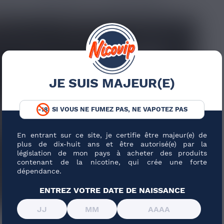
00W : PUISSANCE ET RÉSISTANCE
JE SUIS MAJEUR(E)
SI VOUS NE FUMEZ PAS, NE VAPOTEZ PAS
En entrant sur ce site, je certifie être majeur(e) de
plus de dix-huit ans et être autorisé(e) par la
législation de mon pays à acheter des produits
contenant de la nicotine, qui crée une forte
dépendance.
ENTREZ VOTRE DATE DE NAISSANCE
complètes et résistantes grâce au traitement IP68 tri-