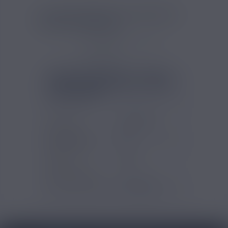
Le pack Vaporesso 2 Cartouches
Luxe XR comprend :
2 cartouches Luxe XR
Vaporesso
FICHE TECHNIQUE - PACK 2
CARTOUCHES LUXE XR 5ML
VAPORESSO
Marques
Vaporesso
Contenance
5ml
clearo / ato
Type
Pods
d'accessoires
Type de produits
Accessoires