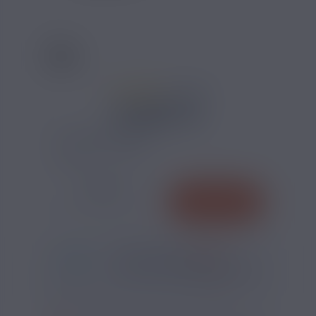
32 AVIS
5,50 €
VARIATION RÉSISTANCE :
QUANTITÉ
AJOUTER
-
+
*
Pour être livré
MARDI
54
06
46
h
m
s
Il vous reste
*
Délais estimé pour la France, hors jours fériés
?