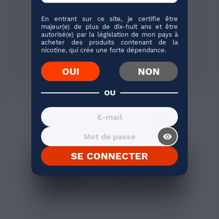
par...
En entrant sur ce site, je certifie être
majeur(e) de plus de dix-huit ans et être
autorisé(e) par la législation de mon pays à
acheter des produits contenant de la
J'ACHÈTE
nicotine, qui crée une forte dépendance.
273 avis
OUI
NON
OU
AVIS VÉRIFIÉS(32)
DESCRIPTION
Cartouche Luxe XR compatibles
avec les résistances GTX
visibility_on
SE CONNECTER
Vous pouvez vous procurer deux sortes de cartouches
Luxe XR, l'une est dédiée à la vape en inhalation