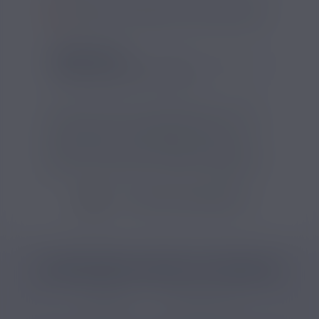
SI VOUS NE FUMEZ PAS, NE VAPOTEZ PAS
RÉSERVOIR
Taille du réservoir (ml) :
5ml
Ce pack contient 2 cartouches MTL ou DTL
conçues pour la cigarette électronique Luxe
XR de Vaporesso. Compatibles avec les
résistances GTX, elles s’installent facilement
grâce à un système de fixation magnétique.
VOIR TOUS LES PRODUITS
CATÉGORIES LIÉES AU PRODUIT
Accessoires
Cartouches Pods