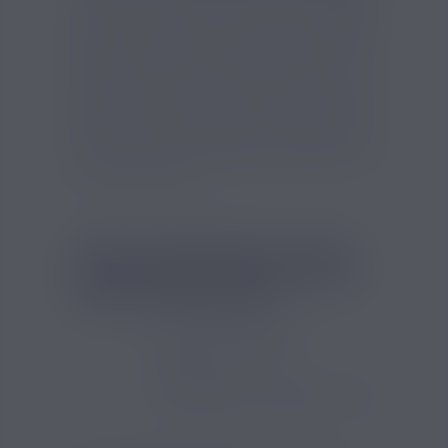
indirecte (MTL) pour un tirage serré qui privilégie les
saveurs, l'autre est adapté à la vape en inhalation
semi-directe (DTL) pour plus de vapeur. Les
cartouches Luxe XR existent en deux versions : MTL
(indirecte avec tirage serré) ou RDL (semi-directe avec
tirage aérien).
Les résistances conseillées pour la
cartouche RDL sont les GTX 0.4ohm et GTX 0.6ohm.
Pour
la cartouche MTL, préférez les résistances GTX
0.8ohm et GTX 1.2ohm.
FICHE TECHNIQUE DU PACK
VAPORESSO 2 CARTOUCHES
LUXE X VAPORESSO :
Marque : Vaporesso
Réservoir : 5ml
Résistances compatibles : GTX