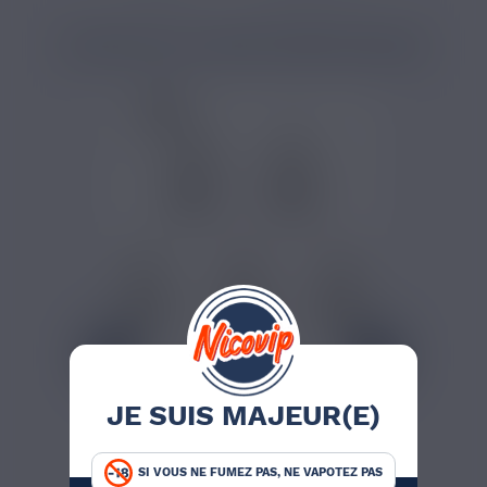
PRODUITS COMPLÉMENTAIRES
10,50 €
JE SUIS MAJEUR(E)
PACK DE 5
RÉSISTANCES GTX
VAPORESSO
Ce pack comprend 5
SI VOUS NE FUMEZ PAS, NE VAPOTEZ PAS
résistances GTX fabriquées