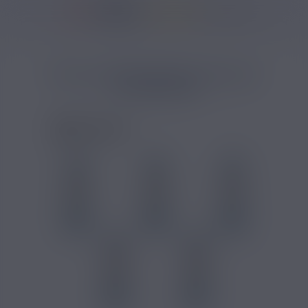
37175 avis
Accueil
/
Marques
/
JoyeTech
/
Résistances JoyeTech
/
Pack 5 résistan
PACK 5 RÉSISTANCES EN EVIO
C JOYETECH