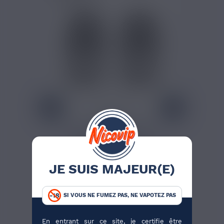
2,50 €
PACK 2 CARTOUCHES
POD 2ML EVIO C...
Ce pack officiel Joyetech
contient 2 cartouches pod
JE SUIS MAJEUR(E)
de...
SI VOUS NE FUMEZ PAS, NE VAPOTEZ PAS
J'ACHÈTE
En entrant sur ce site, je certifie être