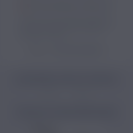
SI VOUS NE FUMEZ PAS, NE VAPOTEZ PAS
Voici un pack de 5 résistances Joyetech pour
e-cig EVIO C Joyetech, il s’agit de résistances
fabriquées en mesh d'acier, un matériau
conducteur thermique.
VOIR TOUS LES PRODUITS
CATÉGORIES LIÉES AU PRODUIT
Accessoires
Résistances
PRODUITS COMPLÉMENTAIRES