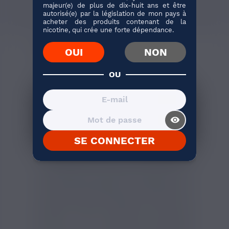
majeur(e) de plus de dix-huit ans et être
autorisé(e) par la législation de mon pays à
acheter des produits contenant de la
nicotine, qui crée une forte dépendance.
AVIS VÉRIFIÉS(1)
DESCRIPTION
OUI
NON
Résistance EN Joyetech 0,8 ohm
OU
visibility_on
SE CONNECTER
La nouvelle technologie Al-time Stable de
Joyetech offre une meilleure durée de vie
des résistances grâce à l'utilisation d'un
acier super austénitique plus résistant qui
produit moins de dépôts et permet de
profiter de votre e liquide sur la durée
grâce à une puissance aromatique