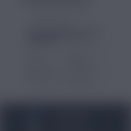
JOYETECH COMPREND :
Pack 5 résistances EN EVIO C
Joyetech 0,8 ohm
FICHE TECHNIQUE - PACK 5
RÉSISTANCES EN EVIO C
JOYETECH
Marques
Joyetech
Type
Résistances
d'accessoires
Type de produits
Accessoires
BLOG NICOVIP
01 48 91 96 53