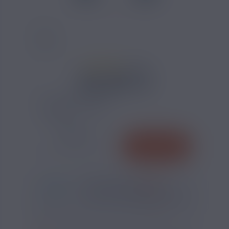
1 AVIS
10,90 €
VALEUR DE RÉSISTANCE :
QUANTITÉ
AJOUTER
-
+
*
Pour être livré
MARDI
36
52
33
h
m
s
Il vous reste
*
Délais estimé pour la France, hors jours fériés
?