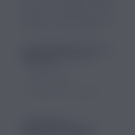
conservée sur le long terme (protection
smart coil). Les résistances EN vous
assurent une vapeur fine et bien
concentrée en arôme pour dégager toutes
les saveurs de votre e liquide favoris.
FICHE TECHNIQUE DU PACK 5
RÉSISTANCES EN EVIO C
JOYETECH :
Marque : Joyetech
Valeur : 0,8 ohm
Inhalation : directe ou indirecte
LE PACK PACK 5
RÉSISTANCES EN EVIO C