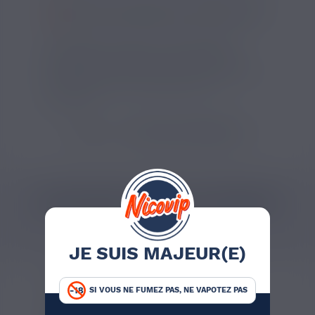
SI VOUS NE FUMEZ PAS, NE VAPOTEZ PAS
Les résistances Vape Pen de Smoktech
affichent une valeur de 0,30ohm et sont
spécialement conçues pour le modèle Vape
Pen Plus. Elles sont fabriquées par
Smoktech.
VOIR TOUS LES PRODUITS
CATÉGORIES LIÉES AU PRODUIT
Accessoires
Résistances
JE SUIS MAJEUR(E)
AVIS VÉRIFIÉS(9)
DESCRIPTION
SI VOUS NE FUMEZ PAS, NE VAPOTEZ PAS