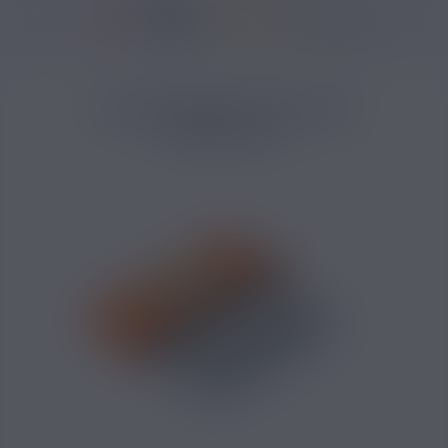
37146 avis
Accueil
/
Marques
/
Smok
/
Résistances SMOK
/
5 Résistances Vape P
5 RÉSISTANCES VAPE PEN
SMOKTECH