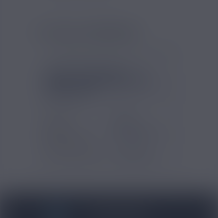
LE PACK COMPREND :
5 Résistances Vape Pen en 0,30 ohms
FICHE TECHNIQUE - 5
RÉSISTANCES VAPE PEN
SMOKTECH
Marques
Smok
Type
Résistances
d'accessoires
Type de produits
Accessoires
BLOG NICOVIP