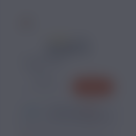
9 AVIS
12,90 €
VALEUR DE RÉSISTANCE :
QUANTITÉ
AJOUTER
-
+
*
Pour être livré
MARDI
49
28
49
h
m
s
Il vous reste
*
Délais estimé pour la France, hors jours fériés
?