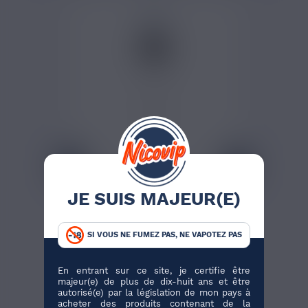
1,10 €
JE SUIS MAJEUR(E)
FLACON GRADUÉ TWIST
AVEC BOUCHON
DOSEUR
Ce flacon vide est proposé en
SI VOUS NE FUMEZ PAS, NE VAPOTEZ PAS
formats de 30ml, 60ml ou...
En entrant sur ce site, je certifie être
majeur(e) de plus de dix-huit ans et être
autorisé(e) par la législation de mon pays à
acheter des produits contenant de la