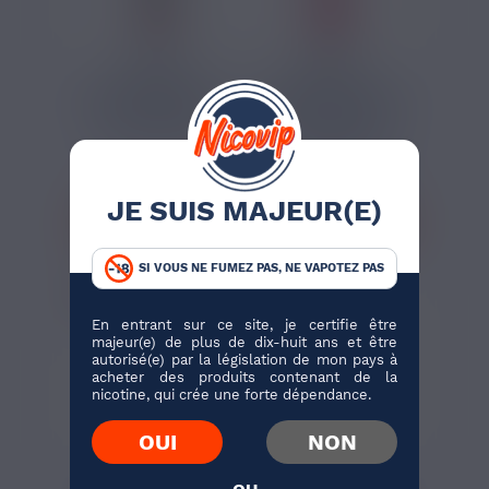
19,90 €
19,90 €
GREEN HORNET ZHC
GREEN DRAGON ZHC
MY PULP 50ML
MY PULP 50ML
Kiwi, Cactus
Kiwi, Menthe, Fruit
du dragon
JE SUIS MAJEUR(E)
J'ACHÈTE
J'ACHÈTE
SI VOUS NE FUMEZ PAS, NE VAPOTEZ PAS
En entrant sur ce site, je certifie être
majeur(e) de plus de dix-huit ans et être
autorisé(e) par la législation de mon pays à
acheter des produits contenant de la
nicotine, qui crée une forte dépendance.
OUI
NON
19,90 €
19,90 €