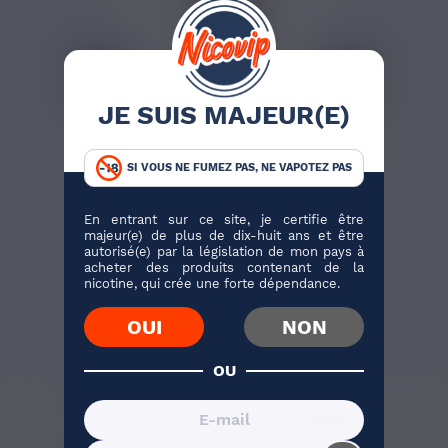
0,77 €
JE SUIS MAJEUR(E)
BOOSTER DE NICOTINE
AIMÉ 10ML
SI VOUS NE FUMEZ PAS, NE VAPOTEZ PAS
Voici un booster de nicotine
de 10ml proposé par la...
En entrant sur ce site, je certifie être
majeur(e) de plus de dix-huit ans et être
autorisé(e) par la législation de mon pays à
acheter des produits contenant de la
nicotine, qui crée une forte dépendance.
J'ACHÈTE
OUI
NON
232 avis
OU
DESCRIPTION