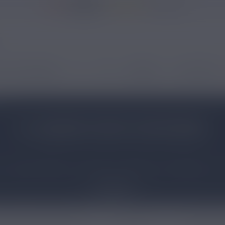
37146 avis
 ÉLECTRONIQUES
DIY
CBD
MARQUES
NOUVEAUTÉS
urea
E-LIQUIDE CRAZY SAVOUREA
nivers délirant, où fiction et réalité se confondent ! Le
s parfumés. Les amateurs de cloud chasing vont apprécier ! V
des e-liquides Crazy de Savourea !
Lire plus
ide Savourea Original Classique
E-Liquide WFC
E-liquide Bount