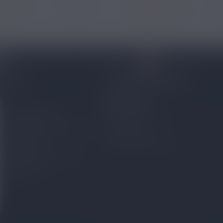
6 avis
23
 96 53
CONTACTEZ-NOUS
À PROPOS
 tous les produits
Qui sommes-nous ?
s cigarettes électroniques
Avis Nicovip
s e-liquides
Espace professionnel
es arômes concentrés DIY
liquides CBD
es
ions