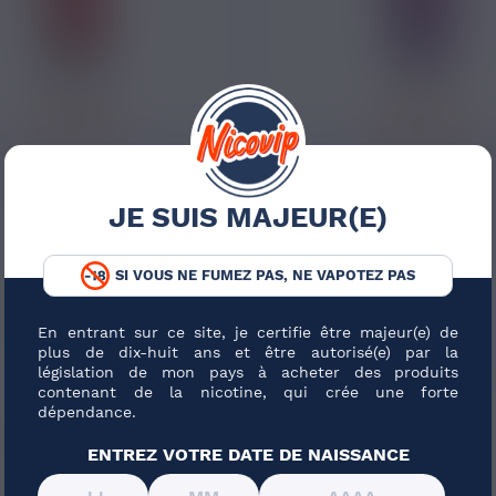
14,90 €
14,90 €
Y COLA SAVOUREA 50ML
CRAZY MAN SAVOUREA
JE SUIS MAJEUR(E)
Fruits Rouges, Cola
Fruits Rouges, Violette, 
SI VOUS NE FUMEZ PAS, NE VAPOTEZ PAS
7 avis
En entrant sur ce site, je certifie être majeur(e) de
plus de dix-huit ans et être autorisé(e) par la
législation de mon pays à acheter des produits
contenant de la nicotine, qui crée une forte
dépendance.
ENTREZ VOTRE DATE DE NAISSANCE