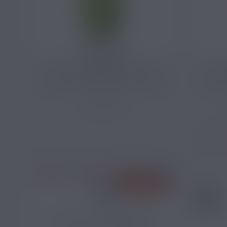
4,90 €
CRAZY GREEN SAVOUREA 10ML
CRAZ
Agrume
PRIX ROUGES