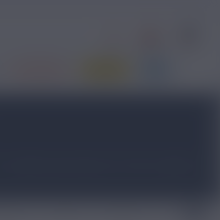
0
1
S'identifier
Contact
Panier
PRIX ROUGES
JE DÉBUTE
BLOG
s e-liquides Crazy Savourea sont riches en glycérine
ous êtes plutôt Crazy Man, Crazy Lime ou Crazy Frost ?
y Hunters
E-liquide
E-liquide fruit
E-liquide boisson