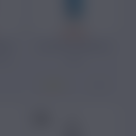
14,90 €
 50ML
CRAZY FROST SAVOUREA 50ML
Bonbon
Menthe
5 avis