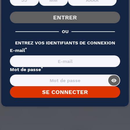
ENTRER
OU
ENTREZ VOS IDENTIFIANTS DE CONNEXION
*
E-mail
4,90 €
4,90 €
*
Mot de passe
Y COLA SAVOUREA 10ML
CRAZY CHOUCHOU SAV
10ML
visibility_
Boisson, Cola, Bonbon
Caramel
SE CONNECTER
18 avis
1