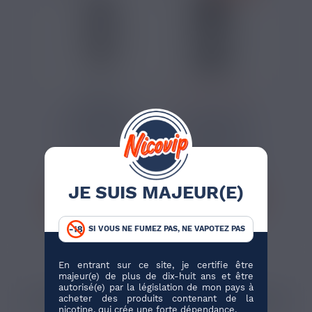
BIENTÔT DISPONIBLE
29,90 €
CLEAROMISEUR
CLEAROMISEUR
TFV18 SMOK
TFV8 BABY V2
25MM SMOK
Le TFV18 de Smok
Ce clearomiseur
est un
sub-ohm de Smok
clearomiseur de
dispose d’un
26mm de
diamètre de 25mm
diamètre,...
et...
JE SUIS MAJEUR(E)
J'ACHÈTE
J'ACHÈTE
3 avis
SI VOUS NE FUMEZ PAS, NE VAPOTEZ PAS
En entrant sur ce site, je certifie être
majeur(e) de plus de dix-huit ans et être
autorisé(e) par la législation de mon pays à
GUIDE D'ACHAT DES CLEAROMISEURS
acheter des produits contenant de la
nicotine, qui crée une forte dépendance.