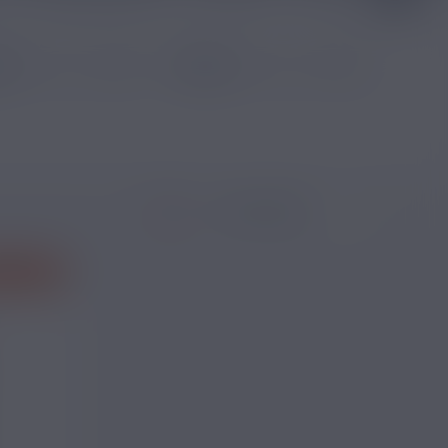
Trier
 ROUGES