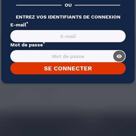
OU
ENTREZ VOS IDENTIFIANTS DE CONNEXION
*
E-mail
6,90 €
6,90 €
*
Mot de passe
ILL CALIFORNIA 50ML
EXTREME SCHOOL SUR
CALIFORNIA 50ML
visibility_
Framboise, Mandarine
Kiwi, Papaye
SE CONNECTER
4 avis
 96 53
CONTACTEZ-NOUS