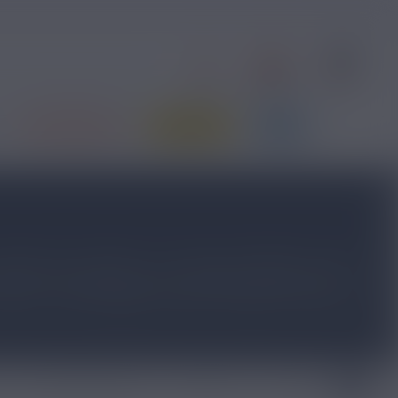
0
1
S'identifier
Contact
Panier
PRIX ROUGES
JE DÉBUTE
BLOG
onfection d'e-liquides. La marque BIOFRANCE utilise
e gamme California explore les plages californiennes et
cactus / Litchi Mangue, Coconut / Passion etc). Des e
 / ml !
E-liquide Volt Vaping
E-liquide
E-liquide noix de coco