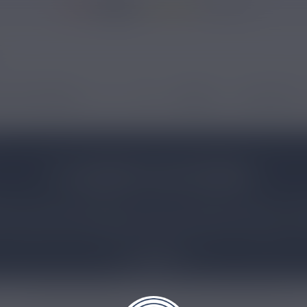
37146 avis
 ÉLECTRONIQUES
DIY
CBD
MARQUES
NOUVEAUTÉS
E LIQUIDE CALIFORNIA
E dans des laboratoires français spécialisées dans la c
ycol / glycérine végétale) pour un résultat de qualité ! Cett
ocktails fruités originaux et délicieux (fruit du dragon / 
venance grâce à notre offre "boosters gratuits" jusqu'au 6 mg
Lire plus
E-liquide French Malaisien
E-liquide Les Classiques Bio France