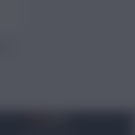
FING
on
4.8/5