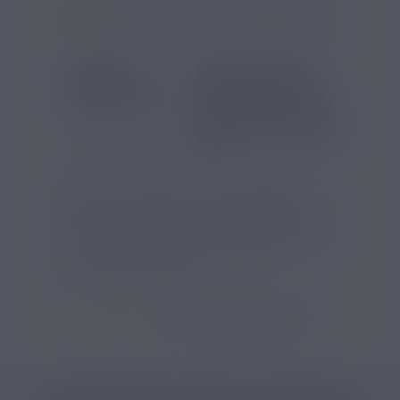
SI VOUS NE FUMEZ PAS, NE VAPOTEZ PAS
SAVEUR
INFORMATIONS
Goût(s) :
Pomme
Contenu (ml) :
30
Pourcentage d'arôme (%) :
10
Temps de steep :
Deux à trois
jours
Découvrez l’arôme concentré Shinigami
d’Arômes et Liquides, une recette mêlant des
saveurs de pomme verte et de bonbon avec
une touche de fraîcheur. Fabriqué en France,
cet arôme DIY respecte les normes de
production nationales.
VOIR TOUS LES PRODUITS