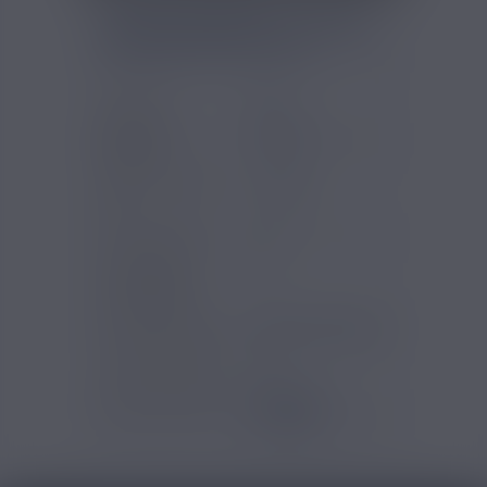
FICHE TECHNIQUE - ARÔME
SHINIGAMI A&L 30ML
Marques
A&L
Saveurs e-
Pomme
liquide
Type de produit
Arômes
DIY
Contenu (ml)
30
Pourcentage
10
d'arôme (%)
Temps de steep
Deux à trois jours
Type de produits
DIY
Gammes Arômes
Arômes et
Liquides