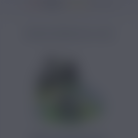
37146 avis
Accueil
/
Marques
/
E-liquide Arômes et Liquides
/
Arôme A&L (Arômes e
ARÔME SHINIGAMI A&L 30ML