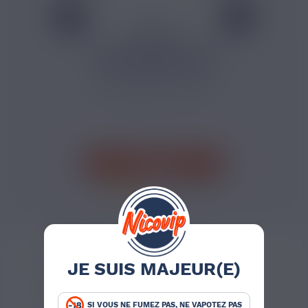
4,50 €
PACK BASEBOOSTER
50/50 REVOLUTE 100
ML
Le DIY devient simple avec le
pack Basebooster 50/50...
J'ACHÈTE
52 avis
AVIS VÉRIFIÉS(3)
DESCRIPTION
JE SUIS MAJEUR(E)
ARÔME SHINIGAMI ARÔMES
ET LIQUIDES
SI VOUS NE FUMEZ PAS, NE VAPOTEZ PAS