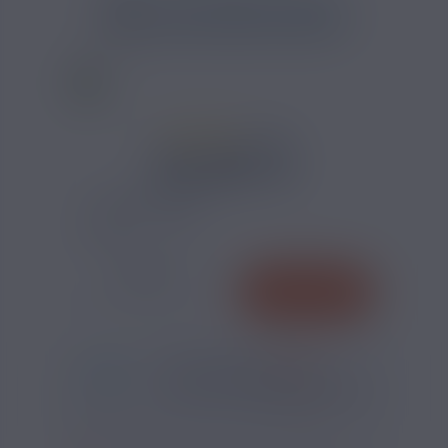
CALCULATEUR DIY ARÔME
3 AVIS
12,90 €
CONDITIONNEMENT :
QUANTITÉ
AJOUTER
-
+
*
Pour être livré
MARDI
56
26
52
h
m
s
Il vous reste
*
Délais estimé pour la France, hors jours fériés
?