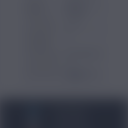
Saveurs e-
Fraise
liquide
Framboise
Pays d'origine
France
Contenu (ml)
10
Pourcentage
15
d'arôme (%)
Temps de steep
Trois à sept jours
Type de produits
DIY
Gammes Arômes
Eliquid France -
Fruizee
BLOG NICOVIP
01 48 91 96 53