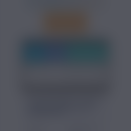
FICHE TECHNIQUE - ARÔME
CONCENTRÉ FIRE MOON
FRUIZEE 10ML
Marques
Eliquid France