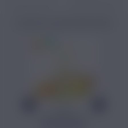
Arôme e-liquide fraise
Arôme e-liquide framboise
PRODUITS COMPLÉMENTAIRES
5,40 €
ARÔME CONCENTRÉ
CITRON ORANGE...