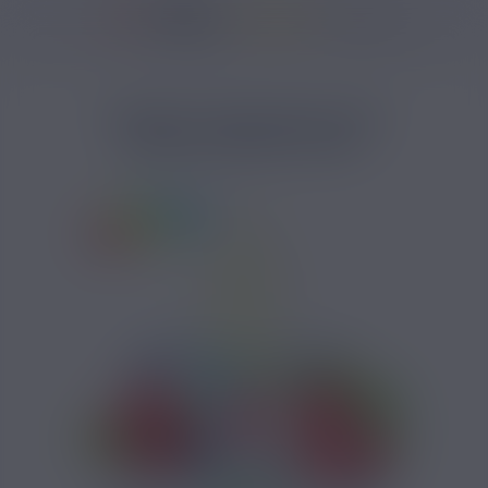
37175 avis
Accueil
/
Marques
/
E-liquide Eliquid France
/
Arôme Eliquid France
/
ARÔME CONCENTRÉ FIRE
MOON FRUIZEE 10ML