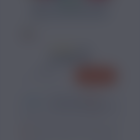
CALCULATEUR DIY ARÔME
2 AVIS
5,40 €
QUANTITÉ
AJOUTER
-
+
*
Pour être livré
MARDI
14
56
15
h
m
s
Il vous reste
*
Délais estimé pour la France, hors jours fériés
?
SI VOUS NE FUMEZ PAS, NE VAPOTEZ PAS