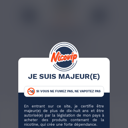
0,77 €
LE BOOSTER FRANÇAIS
DE NICOTINE
Ce booster de nicotine
s’utilise pour ajuster le taux
de...
JE SUIS MAJEUR(E)
J'ACHÈTE
98 avis
SI VOUS NE FUMEZ PAS, NE VAPOTEZ PAS
En entrant sur ce site, je certifie être
DESCRIPTION
majeur(e) de plus de dix-huit ans et être
autorisé(e) par la législation de mon pays à
acheter des produits contenant de la
nicotine, qui crée une forte dépendance.